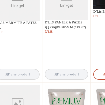
D’Lis 
D'LIS
D’LIS PANIER A PATES
LIS MARMITE A PATES
135X105XH180MM (2X1PC)
L
D'LIS
LIS
Fiche produit
Fiche produit