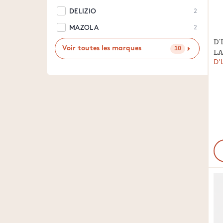
DELIZIO
2
MAZOLA
2
D’
Voir toutes les marques
10
LA
D'