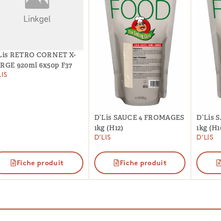
Lis RETRO CORNET X-
RGE 920ml 6x50p F37
LIS
D’Lis SAUCE 4 FROMAGES
D’Lis
1kg (H12)
1kg (H1
D'LIS
D'LIS
Fiche produit
Fiche produit