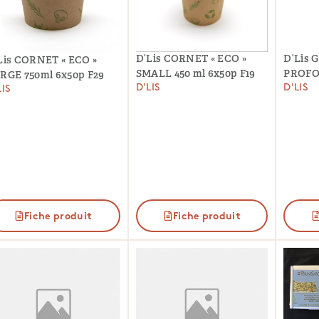
D’Lis CORNET « ECO »
D’Lis G
Lis CORNET « ECO »
SMALL 450 ml 6x50p F19
PROFO
RGE 750ml 6x50p F29
D'LIS
D'LIS
LIS
Fiche produit
Fiche produit