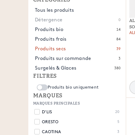
CATÉGORIES
Tous les produits
Détergence
AL
0
S
Produits bio
14
AL
Produits frais
84
Produits secs
39
Produits sur commande
3
Surgelés & Glaces
380
FILTRES
Produits bio uniquement
MARQUES
MARQUES PRINCIPALES
D'LIS
20
ORESTO
5
CAOTINA
3